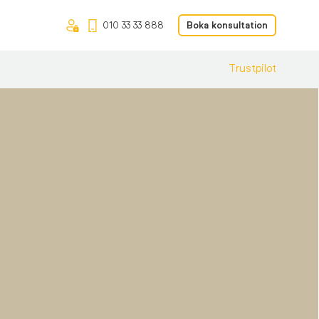
010 33 33 888
Boka konsultation
Trustpilot