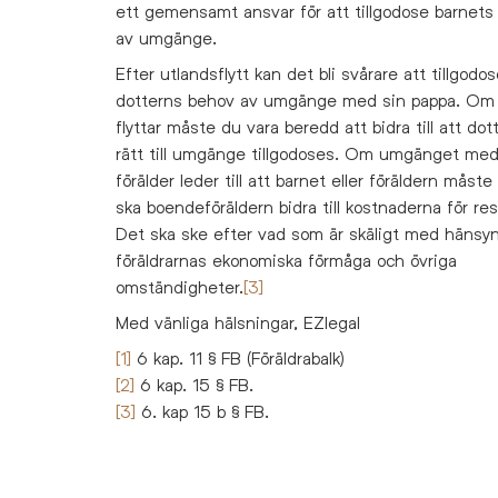
ett gemensamt ansvar för att tillgodose barnets
av umgänge.
Efter utlandsflytt kan det bli svårare att tillgodo
dotterns behov av umgänge med sin pappa. Om
flyttar måste du vara beredd att bidra till att dot
rätt till umgänge tillgodoses. Om umgänget me
förälder leder till att barnet eller föräldern måste
ska boendeföräldern bidra till kostnaderna för res
Det ska ske efter vad som är skäligt med hänsyn 
föräldrarnas ekonomiska förmåga och övriga
omständigheter.
[3]
Med vänliga hälsningar, EZlegal
[1]
6 kap. 11 § FB (Föräldrabalk)
[2]
6 kap. 15 § FB.
[3]
6. kap 15 b § FB.