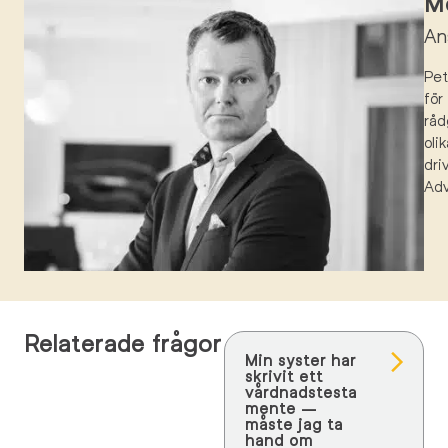
Mö
An
Pe
för
råd
oli
dri
Ad
Relaterade frågor
Min syster har
skrivit ett
vårdnadstesta
mente –
måste jag ta
hand om