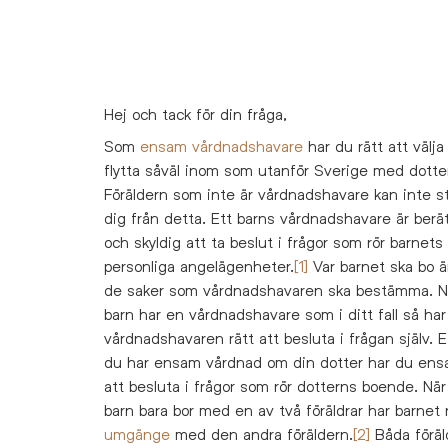
Hej och tack för din fråga,
Som
ensam vårdnadshavare
har du rätt att välja
flytta såväl inom som utanför Sverige med dotte
Föräldern som inte är vårdnadshavare kan inte s
dig från detta. Ett barns vårdnadshavare är berä
och skyldig att ta beslut i frågor som rör barnets
personliga angelägenheter.
[1]
Var barnet ska bo ä
de saker som vårdnadshavaren ska bestämma. N
barn har en vårdnadshavare som i ditt fall så har
vårdnadshavaren rätt att besluta i frågan själv. 
du har ensam vårdnad om din dotter har du ens
att besluta i frågor som rör dotterns boende. När
barn bara bor med en av två föräldrar har barnet rä
umgänge
med den andra föräldern.
[2]
Båda föräl