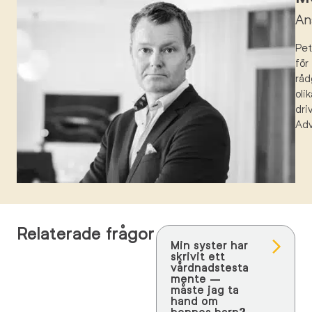
An
Pe
för
råd
oli
dri
Ad
Relaterade frågor
Min syster har
skrivit ett
vårdnadstesta
mente –
måste jag ta
hand om
hennes barn?