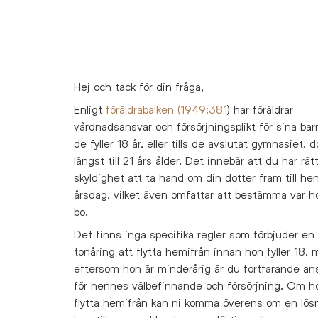
Hej och tack för din fråga,
Enligt
föräldrabalken (1949:381
) har föräldrar
vårdnadsansvar och försörjningsplikt för sina barn
de fyller 18 år, eller tills de avslutat gymnasiet,
längst till 21 års ålder. Det innebär att du har rät
skyldighet att ta hand om din dotter fram till he
årsdag, vilket även omfattar att bestämma var h
bo.
Det finns inga specifika regler som förbjuder en
tonåring att flytta hemifrån innan hon fyller 18,
eftersom hon är minderårig är du fortfarande an
för hennes välbefinnande och försörjning. Om ho
flytta hemifrån kan ni komma överens om en lös