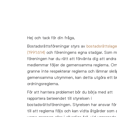
Hej och tack för din fråga,
Bostadsrättsföreningar styrs av
bostadsrättslag
(1991:614)
och föreningens egna stadgar. Som m
föreningen har du rätt att förvänta dig att andra
medlemmar följer de gemensamma reglerna. Om
granne inte respekterar reglerna och lämnar skrä
gemensamma utrymmen, kan detta utgöra ett br
ordningsreglerna.
För att hantera problemet bör du börja med att
rapportera beteendet till styrelsen i
bostadsrättsföreningen. Styrelsen har ansvar för
till att reglerna följs och kan vidta åtgärder som 
varna grannen eller i allvarliga fall, vid upprepade