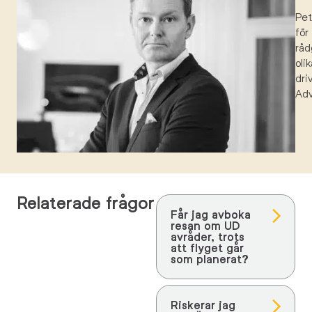
Pe
för
råd
oli
dri
Ad
Relaterade frågor
Får jag avboka
resan om UD
avråder, trots
att flyget går
som planerat?
Riskerar jag