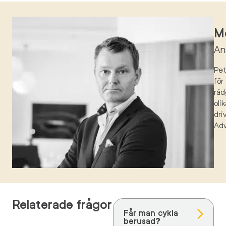
Mö
An
Pe
för
råd
oli
dri
Ad
Relaterade frågor
Får man cykla
berusad?