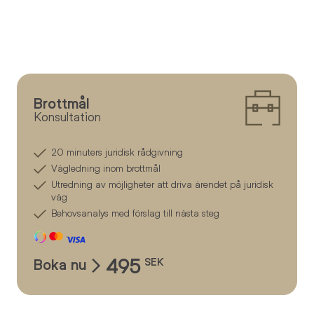
Brottmål
Konsultation
20 minuters juridisk rådgivning
Vägledning inom brottmål
Utredning av möjligheter att driva ärendet på juridisk
väg
Behovsanalys med förslag till nästa steg
495
Boka nu
SEK