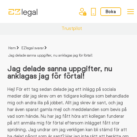
Boka
Trustpilot
Hem
EZlegal svarar
Jag delade sanna uppgifter, nu anklagas jag för förtal!
Jag delade sanna uppgifter, nu
anklagas jag för förtal!
Hej! För ett tag sedan delade jag ett inlägg på sociala
medier där jag skrev om en tidigare kollega som behandlade
mig och andra illa på jobbet. Allt jag skrev är sant, och jag
har även sparat gamla mejl och meddelanden som bevis på
vad som hände. Nu har jag fått höra att kollegan funderar
på att anmäla mig för förtal eftersom inlägget fått stor
spridning. Jag undrar om jag verkligen kan bli stämd för att
ha delat något som är sant? Har jag inte rätt att berätta om