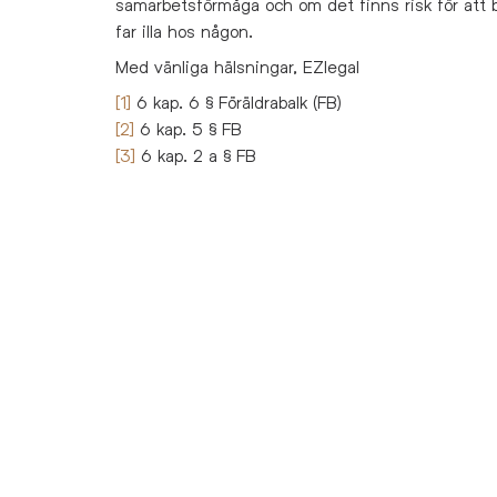
samarbetsförmåga och om det finns risk för att 
far illa hos någon.
Med vänliga hälsningar, EZlegal
[1]
6 kap. 6 § Föräldrabalk (FB)
[2]
6 kap. 5 § FB
[3]
6 kap. 2 a § FB