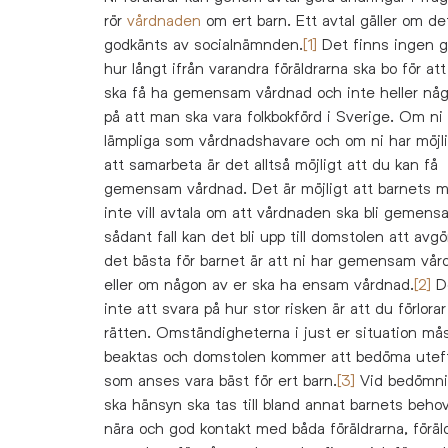
rör
vårdnaden
om ert barn. Ett avtal gäller om de
godkänts av socialnämnden.
[1]
Det finns ingen g
hur långt ifrån varandra föräldrarna ska bo för at
ska få ha gemensam vårdnad och inte heller någ
på att man ska vara folkbokförd i Sverige. Om ni
lämpliga som vårdnadshavare och om ni har möjl
att samarbeta är det alltså möjligt att du kan få
gemensam vårdnad. Det är möjligt att barnets
inte vill avtala om att vårdnaden ska bli gemensa
sådant fall kan det bli upp till domstolen att avg
det bästa för barnet är att ni har gemensam vår
eller om någon av er ska ha ensam vårdnad.
[2]
De
inte att svara på hur stor risken är att du förlorar
rätten. Omständigheterna i just er situation må
beaktas och domstolen kommer att bedöma utef
som anses vara bäst för ert barn.
[3]
Vid bedömn
ska hänsyn ska tas till bland annat barnets beho
nära och god kontakt med båda föräldrarna, föräl