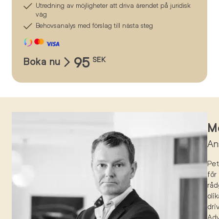
Utredning av möjligheter att driva ärendet på juridisk
väg
Behovsanalys med förslag till nästa steg
95
Boka nu
SEK
Mö
An
Pe
för
råd
oli
dri
Ad