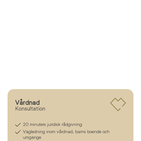
Vårdnad
Konsultation
20 minuters juridisk rådgivning
Vägledning inom vårdnad, barns boende och
umgänge