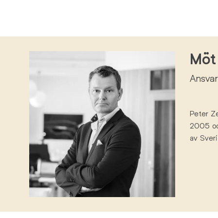
Möt 
Ansvar
Peter
Ze
2005
o
av
Sveri