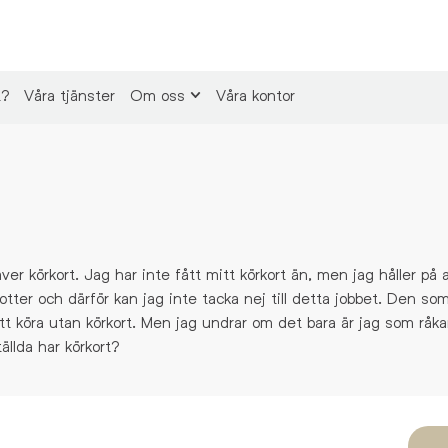
t?
Våra tjänster
Om oss
Våra kontor
äver körkort.
Jag har inte fått mitt körkort än, men jag håller på a
tter och därför kan jag inte tacka nej till
detta jobbet
. Den som
 att köra utan körkort. Men jag undrar om det bara är jag som råka
ällda har körkort?