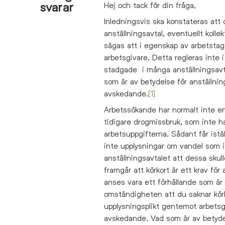
svarar
Hej och tack för din fråga,
Inledningsvis ska konstateras att de
anställningsavtal, eventuellt koll
sägas att i egenskap av arbetstagar
arbetsgivare. Detta regleras inte 
stadgade i många anställningsavta
som är av betydelse för anställning
avskedande.
[1]
Arbetssökande har normalt inte en
tidigare drogmissbruk, som inte ha
arbetsuppgifterna. Sådant får istä
inte upplysningar om vandel som 
anställningsavtalet att dessa skul
framgår att körkort är ett krav för
anses vara ett förhållande som är 
omständigheten att du saknar körko
upplysningsplikt gentemot arbetsg
avskedande. Vad som är av betydels