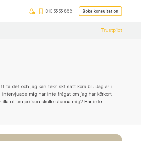
010 33 33 888
Boka konsultation
Trustpilot
tt ta det och jag kan tekniskt sätt köra bil. Jag är i
 intervjuade mig har inte frågat om jag har körkort
r illa ut om polisen skulle stanna mig? Har inte