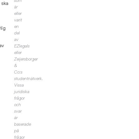
som
 ska
är
eller
varit
en
lig
del
av
av
EZlegals
eller
Zeijersborger
&
Co:s
studentnätverk.
Vissa
juridiska
frågor
och
svar
är
baserade
på
frågor