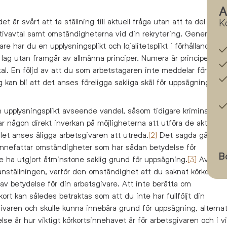
A
t är svårt att ta ställning till aktuell fråga utan att ta del av
K
ektivavtal samt omständigheterna vid din rekrytering. Generellt k
e har du en upplysningsplikt och lojalitetsplikt i förhållande till
i lag utan framgår av allmänna principer. Numera är principerna 
l. En följd av att du som arbetstagaren inte meddelar förhålla
 kan bli att det anses föreligga sakliga skäl för uppsägning alte
 upplysningsplikt avseende vandel, såsom tidigare kriminalitet 
r någon direkt inverkan på möjligheterna att utföra de aktuella
llet anses åligga arbetsgivaren att utreda.
[2]
Det sagda gäller d
innefattar omständigheter som har sådan betydelse för
B
le ha utgjort åtminstone saklig grund för uppsägning.
[3]
Av din 
 anställningen, varför den omständighet att du saknat körkort får
av betydelse för din arbetsgivare. Att inte berätta om
rt kan således betraktas som att du inte har fullföljt din
ivaren och skulle kunna innebära grund för uppsägning, alternat
e är hur viktigt körkortsinnehavet är för arbetsgivaren och i vi