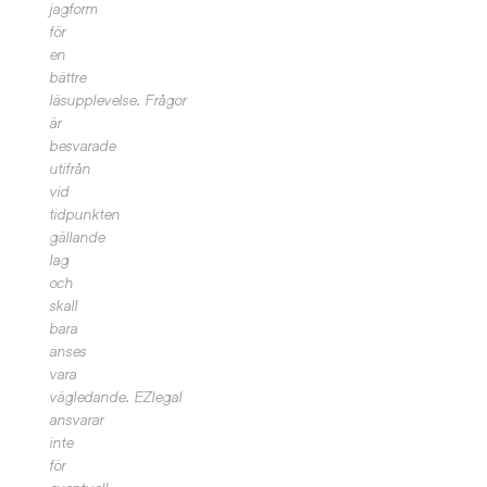
jagform
för
en
bättre
läsupplevelse.
Frågor
är
besvarade
utifrån
vid
tidpunkten
gällande
lag
och
skall
bara
anses
vara
vägledande. EZlegal
ansvarar
inte
för