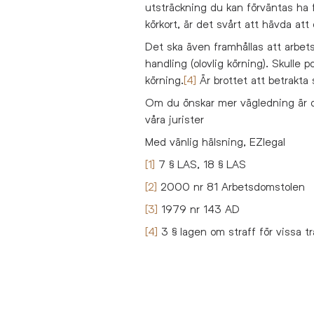
utsträckning du kan förväntas ha f
körkort, är det svårt att hävda att 
Det ska även framhållas att arbets
handling (olovlig körning). Skulle po
körning.
[4]
Är brottet att betrakta
Om du önskar mer vägledning är 
våra jurister
Med vänlig hälsning, EZlegal
[1]
7 § LAS, 18 § LAS
[2]
2000 nr 81 Arbetsdomstolen
[3]
1979 nr 143 AD
[4]
3 § lagen om straff för vissa tr