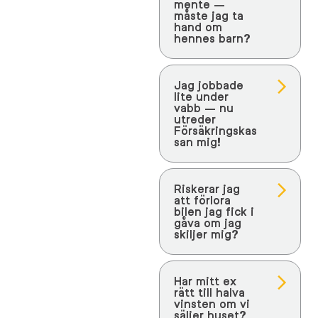
mente –
måste jag ta
hand om
hennes barn?
Jag jobbade
lite under
vabb – nu
utreder
Försäkringskas
san mig!
Riskerar jag
att förlora
bilen jag fick i
gåva om jag
skiljer mig?
Har mitt ex
rätt till halva
vinsten om vi
säljer huset?