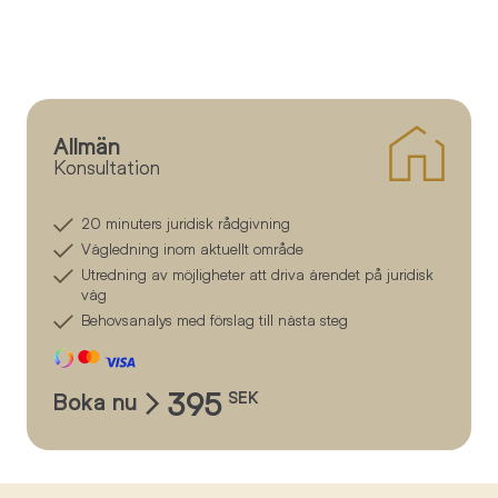
Allmän
Konsultation
20 minuters juridisk rådgivning
Vägledning inom aktuellt område
Utredning av möjligheter att driva ärendet på juridisk
väg
Behovsanalys med förslag till nästa steg
395
Boka nu
SEK