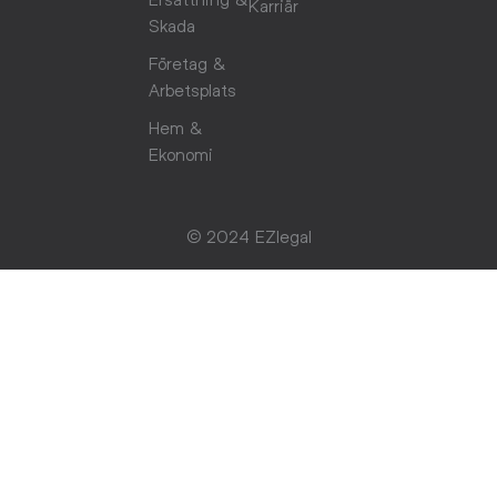
Karriär
Skada
Företag &
Arbetsplats
Hem &
Ekonomi
© 2024 EZlegal