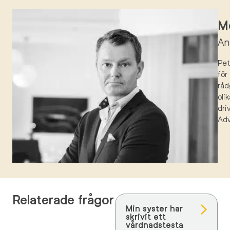
Mö
An
Pe
för
råd
oli
dri
Ad
Relaterade frågor
Min syster har
skrivit ett
vårdnadstesta