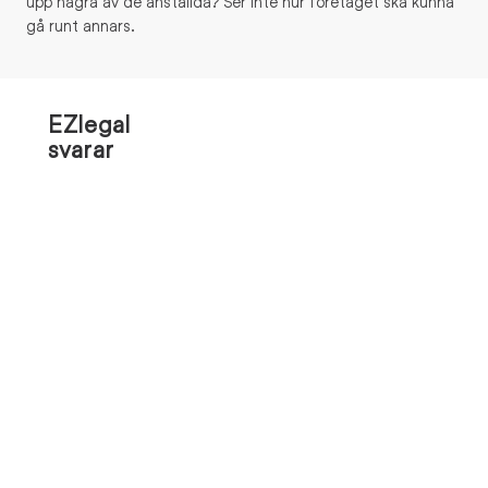
upp några av de anställda? Ser inte hur företaget ska kunna
gå runt annars.
EZlegal
svarar