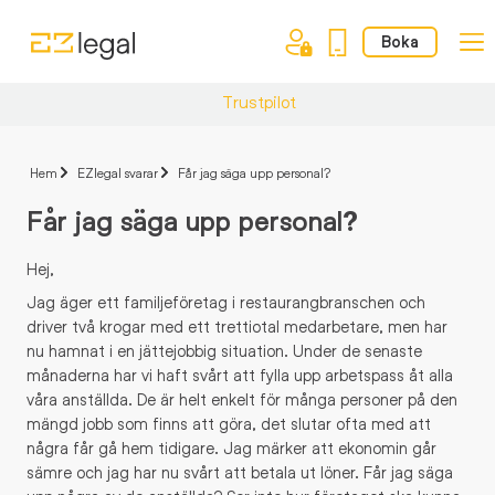
Boka
Trustpilot
Hem
EZlegal svarar
Får jag säga upp personal?
Får jag säga upp personal?
Hej,
Jag äger ett familjeföretag i restaurangbranschen och
driver två krogar med ett trettiotal medarbetare, men har
nu hamnat i en jättejobbig situation. Under de senaste
månaderna har vi haft svårt att fylla upp arbetspass åt alla
våra anställda. De är helt enkelt för många personer på den
mängd jobb som finns att göra, det slutar ofta med att
några får gå hem tidigare. Jag märker att ekonomin går
sämre och jag har nu svårt att betala ut löner. Får jag säga