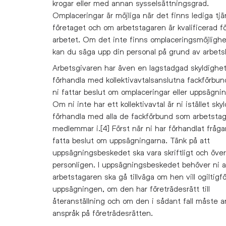
krogar eller med annan sysselsättningsgrad.
Omplaceringar är möjliga när det finns lediga tjä
företaget och om arbetstagaren är kvalificerad fö
arbetet. Om det inte finns omplaceringsmöjlighe
kan du säga upp din personal på grund av arbetsb
Arbetsgivaren har även en lagstadgad skyldighet
förhandla med kollektivavtalsanslutna fackförbun
ni fattar beslut om omplaceringar eller uppsägnin
Om ni inte har ett kollektivavtal är ni istället sky
förhandla med alla de fackförbund som arbetstag
medlemmar i.[4] Först när ni har förhandlat fråga
fatta beslut om uppsägningarna. Tänk på att
uppsägningsbeskedet ska vara skriftligt och öve
personligen. I uppsägningsbeskedet behöver ni 
arbetstagaren ska gå tillväga om hen vill ogiltigfö
uppsägningen, om den har företrädesrätt till
återanställning och om den i sådant fall måste 
anspråk på företrädesrätten.