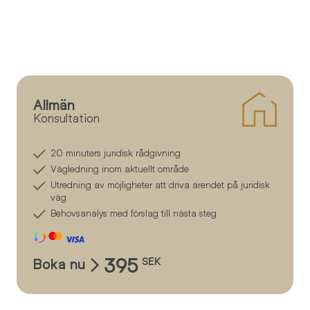
Allmän
Konsultation
20 minuters juridisk rådgivning
Vägledning inom aktuellt område
Utredning av möjligheter att driva ärendet på juridisk
väg
Behovsanalys med förslag till nästa steg
395
Boka nu
SEK