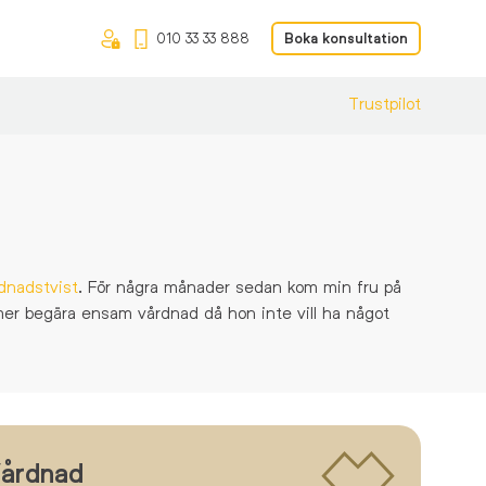
010 33 33 888
Boka konsultation
Trustpilot
dnadstvist
. För några månader sedan kom min fru på
er begära ensam vårdnad då hon inte vill ha något
årdnad
Med