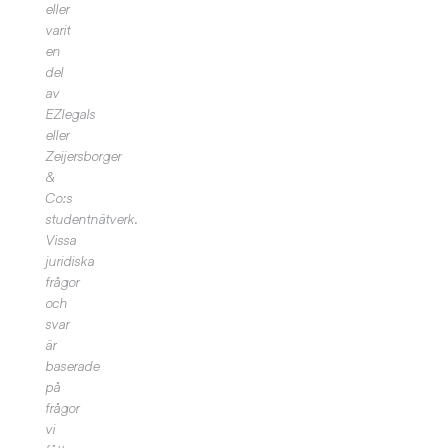
eller
varit
en
del
av
EZlegals
eller
Zeijersborger
&
Co:s
studentnätverk.
Vissa
juridiska
frågor
och
svar
är
baserade
på
frågor
vi