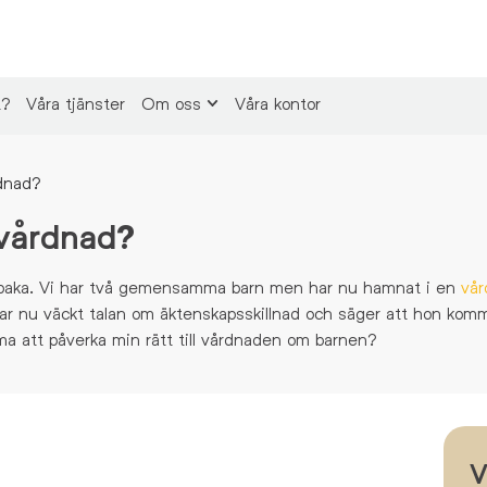
t?
Våra tjänster
Om oss
Våra kontor
rdnad?
 vårdnad?
tillbaka. Vi har två gemensamma barn men har nu hamnat i en
vår
r nu väckt talan om äktenskapsskillnad och säger att hon komm
a att påverka min rätt till vårdnaden om barnen?
V