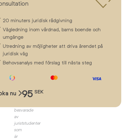
r av
onsultation
EZlegal
de
och
svarar
ehov
har
20 minuters juridisk rådgivning
ensam
du
Vägledning inom vårdnad, barns boende och
möjlighet
ig,
umgänge
att
ed
ta
Utredning av möjligheter att driva ärendet på
 för
del
juridisk väg
av
a era
Behovsanalys med förslag till nästa steg
juridiska
 av
frågor
tt det
och
svar.
föra
Frågorna
95
SEK
oka nu
är
av
ofta
besvarade
av
juriststudenter
som
är