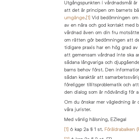
Utgångspunkten i vårdnadsmål är 
att det är principen om barnets bä
umgänge
.
[1]
Vid bedömningen om va
av en nära och god kontakt med bå
vårdnad även om din fru motsätter
om rätten gör bedömningen att de
tidigare praxis har en hög grad a
att gemensam vårdnad inte ska an
sådana långvariga och djupgående
barns behov först. Den information
sådan karaktär att samarbetssvåri
föreligger tillitsproblematik och at
den dialog som är nödvändig för a
Om du önskar mer vägledning är
våra jurister.
Med vänlig hälsning, EZlegal
[1]
6 kap 2a § 1 st.
Föräldrabalken (
[2]
6 kap 2a § 2 st. FB