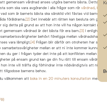
att gemensam vårdnad anses utgöra barnets bästa. Detta följe
K
sta som ska vara avgörande i alla frågor som rör
vårdnad
,
boen
d som är barnets bästa ska särskild vikt fästas vid barnets b
da föräldrarna.
[2]
Det innebär att rätten kan besluta om gem
 sig detta på grund av att hon inte vill ha någon kontakt med d
t gemensam vårdnad är det bästa för era barn.
[3]
I enlighet m
v samarbetssvårigheter behövt föreligga mellan vårdnadshavarna
ses vara lämpligt.
[4]
Frågan blir därför om otroheten har skapat
 samarbetssvårigheter mellan er att ni inte kommer kunna sätt
en du ger i frågan tyder det inte på att konflikten mellan er är
gheter på ensam grund kan ge din fru rätt till ensam vårdnad. A
t hon inte vill träffa dig förhindrar inte nödvändigtvis att ni kan 
tt tillgodose barnens behov.
B
 du välkommen att
boka in en 20 minuters konsultation
med en 
FB)