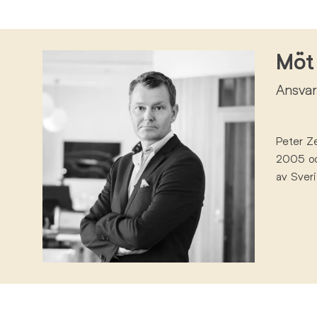
Möt 
Ansvar
Peter
Ze
2005
o
av
Sveri