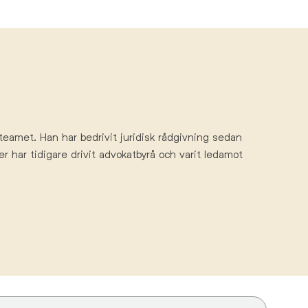
teamet. Han har bedrivit juridisk
rådgivnin
g sedan
er har tidigare drivit advokatbyrå och varit ledamot