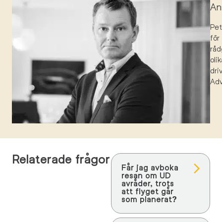
An
Pe
för
råd
oli
dri
Ad
Relaterade frågor
Får jag avboka
resan om UD
avråder, trots
att flyget går
som planerat?