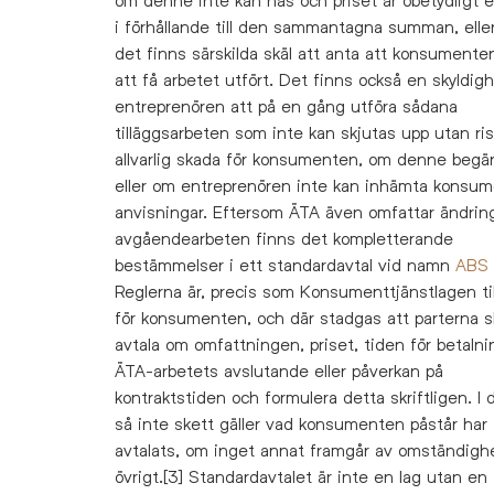
i förhållande till den sammantagna summan, elle
det finns särskilda skäl att anta att konsumente
att få arbetet utfört. Det finns också en skyldigh
entreprenören att på en gång utföra sådana
tilläggsarbeten som inte kan skjutas upp utan ris
allvarlig skada för konsumenten, om denne begä
eller om entreprenören inte kan inhämta konsu
anvisningar. Eftersom ÄTA även omfattar ändrin
avgåendearbeten finns det kompletterande
bestämmelser i ett standardavtal vid namn
ABS 
Reglerna är, precis som Konsumenttjänstlagen til
för konsumenten, och där stadgas att parterna s
avtala om omfattningen, priset, tiden för betaln
ÄTA-arbetets avslutande eller påverkan på
kontraktstiden och formulera detta skriftligen. I d
så inte skett gäller vad konsumenten påstår har
avtalats, om inget annat framgår av omständighe
övrigt.[3]
Standardavtalet är inte en lag utan en