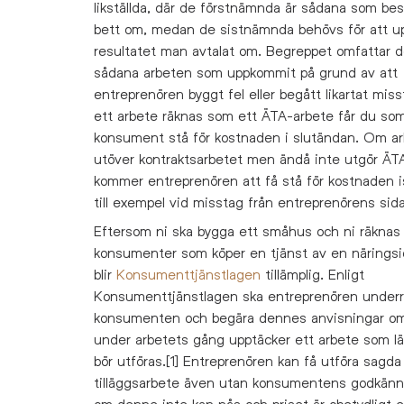
likställda, där de förstnämnda är sådana som bes
bett om, medan de sistnämnda behövs för att u
resultatet man avtalat om. Begreppet omfattar d
sådana arbeten som uppkommit på grund av att
entreprenören byggt fel eller begått likartat mis
ett arbete räknas som ett ÄTA-arbete får du so
konsument stå för kostnaden i slutändan. Om ar
utöver kontraktsarbetet men ändå inte utgör ÄT
kommer entreprenören att få stå för kostnaden is
till exempel vid misstag från entreprenörens sida
Eftersom ni ska bygga ett småhus och ni räkna
konsumenter som köper en tjänst av en näringsi
blir
Konsumenttjänstlagen
tillämplig. Enligt
Konsumenttjänstlagen ska entreprenören underr
konsumenten och begära dennes anvisningar o
under arbetets gång upptäcker ett arbete som l
bör utföras.[1] Entreprenören kan få utföra sagda
tilläggsarbete även utan konsumentens godkän
om denne inte kan nås och priset är obetydligt el