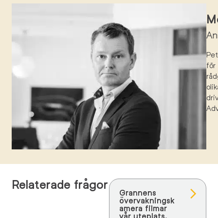
Mö
An
Pe
för
råd
oli
dri
Ad
Relaterade frågor
Grannens
övervakningsk
amera filmar
vår uteplats,