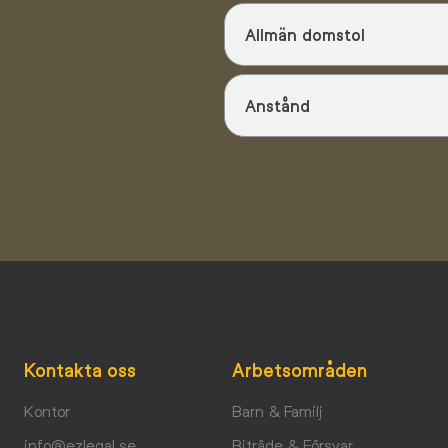
Allmän domstol
Anstånd
Kontakta oss
Arbetsområden
Kontor
Barn & Familj
info@ezlegal.se
Biträde & Försvar