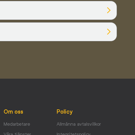
Om oss
Policy
Medarbetare
Allmänna avtalsvillkor
Våra tjänster
Integritetspolicy