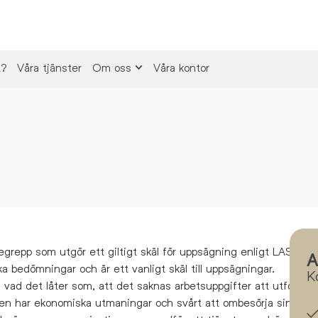
t?
Våra tjänster
Om oss
Våra kontor
begrepp
som utgör ett giltigt skäl för uppsägning enligt LAS 7
A
ka bedömningar
och
är ett vanligt skäl
till uppsägningar
.
K
 vad det låter som, att det saknas arbetsuppgifter att utföra. 
aren har ekonomiska utmaningar och svårt
att ombesörja sina