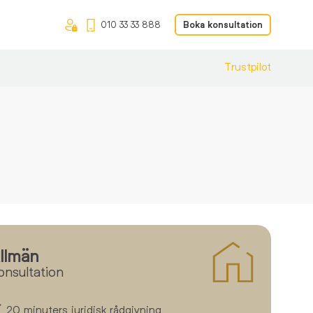
010 33 33 888
Boka konsultation
Trustpilot
llmän
onsultation
Men
20 minuters juridisk rådgivning