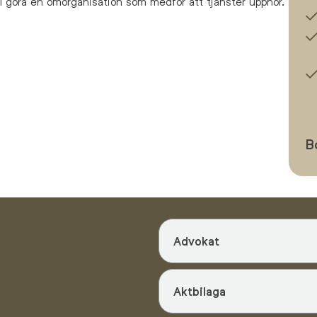
ll göra en omorganisation som medför att tjänster upphör.
B
Advokat
Aktbilaga