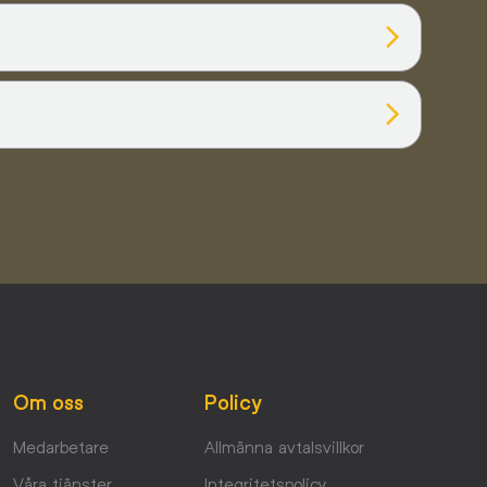
Om oss
Policy
Medarbetare
Allmänna avtalsvillkor
Våra tjänster
Integritetspolicy