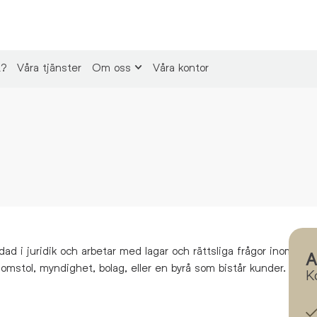
t?
Våra tjänster
Om oss
Våra kontor
dad i juridik och arbetar med lagar och rättsliga frågor inom olik
A
domstol, myndighet, bolag, eller en byrå som bistår kunder.
K