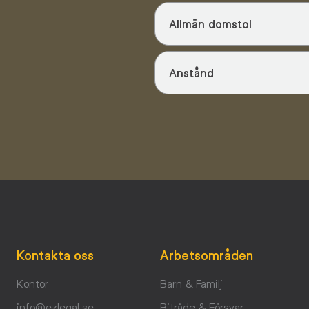
Allmän domstol
Anstånd
Kontakta oss
Arbetsområden
Kontor
Barn & Familj
info@ezlegal.se
Biträde & Försvar