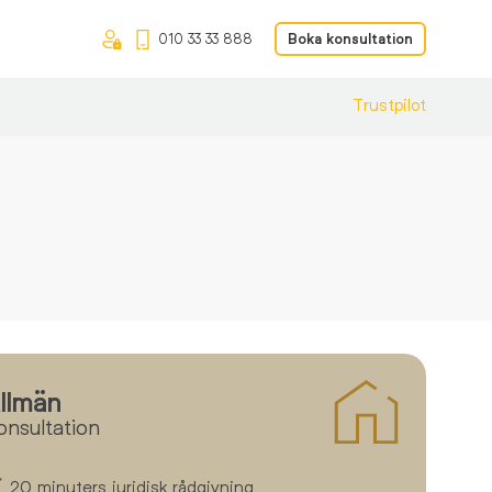
010 33 33 888
Boka konsultation
Trustpilot
a
llmän
onsultation
20 minuters juridisk rådgivning