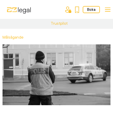
Boka
Trustpilot
Målsägande