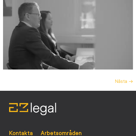
Nästa
→
Kontakta
Arbetsområden