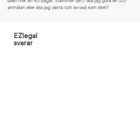
bilen mer än 45 dagar. Stämmer det? Ska jag göra en JO-
anmälan eller ska jag vänta och se vad som sker?
EZlegal
svarar