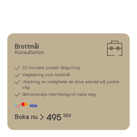
Brottmål
Konsultation
20 minuters juridisk rådgivning
Vägledning inom brottmål
Utredning av möjligheter att driva ärendet på juridisk
väg
Behovsanalys med förslag till nästa steg
495
Boka nu
SEK