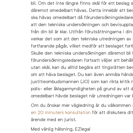
bil. Om det inte längre finns skäl för ett beslag 
däremot omedelbart hävas. Detta innebär att be
ska hävas omedelbart då förundersökningsledar
att den tekniska undersökningen och bevisuppt
från din bil är klar. Utifrån förutsättningarna i din
verkar det som att den tekniska utredningen av 
fortfarande pågår, vilket medför att beslaget fort
Skulle den tekniska undersökningen däremot bli 
förundersökningsledaren fortsatt väljer att behåll
utan skäl, kan du alltid begära att tingsrätten be
om att häva beslaget. Du kan även anmäla händel
justitieombudsmannen (JO) som kan rikta kritik 
polis- eller åklagarmyndigheten på grund av att 
omedelbart hävde beslaget när utredningen var k
Om du önskar mer vägledning är du välkommen 
en 20 minuters konsultation
för att diskutera dit
ärende med en jurist.
Med vänlig hälsning, EZlegal