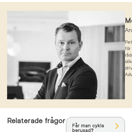
Mö
An
Pe
för
råd
oli
dri
Ad
Relaterade frågor
Får man cykla
berusad?