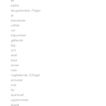
en
bättre
läsupplevelse.
Frågor
är
besvarade
utifrån
vid
tidpunkten
gällande
lag
och
skall
bara
anses
vara
vägledande. EZlegal
ansvarar
inte
för
eventuell
uppkommen
skada