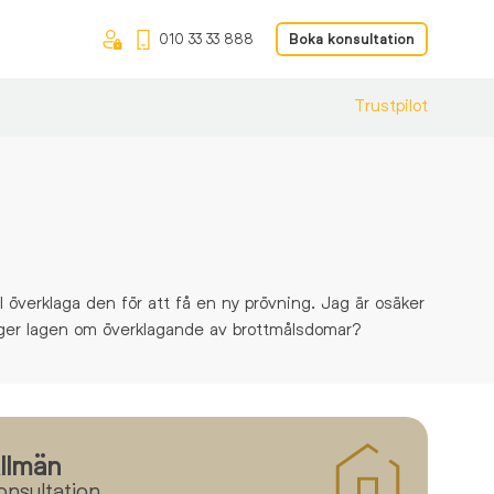
010 33 33 888
Boka konsultation
Trustpilot
ll överklaga den för att få en ny prövning. Jag är osäker
äger lagen om överklagande av brottmålsdomar?
llmän
Med
till
onsultation