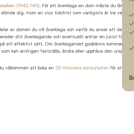
sbalken (1942:740)
. För att överklaga en dom måste du lämna i
dömde dig, inom en viss tidsfrist som vanligtvis är tre veckor 
delar av domen du vill överklaga och varför du anser att de ska 
ereder ditt överklagande och eventuellt anlitar en jurist för att 
 på ett effektivt sätt. Om överklagandet godkänns kommer måle
 som kan antingen fastställa, ändra eller upphäva den ursprungl
du välkommen att boka en
20 minuters konsultation
för att disk
B