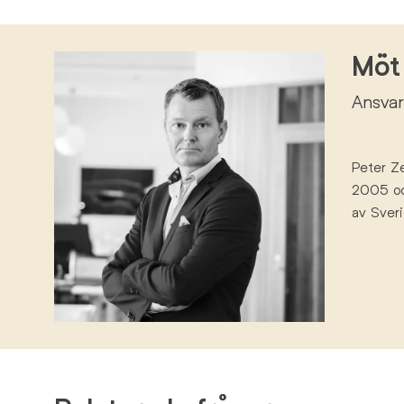
Möt 
Ansvar
Peter
Ze
2005
o
av
Sveri