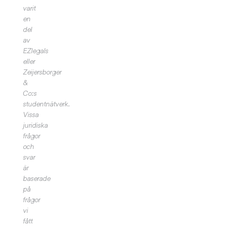
varit
en
del
av
EZlegals
eller
Zeijersborger
&
Co:s
studentnätverk.
Vissa
juridiska
frågor
och
svar
är
baserade
på
frågor
vi
fått