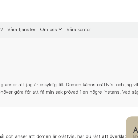
t?
Våra tjänster
Om oss
Våra kontor
g anser att jag är oskyldig till. Domen känns orättvis, och jag vi
höver göra för att få min sak prövad i en högre instans. Vad s
A
l och anser att domen är orättvis, har du rätt att överklaga den 
K