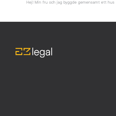
Hej! Min fru och jag byggde gemensamt ett hus so