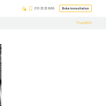
010 33 33 888
Boka konsultation
Trustpilot