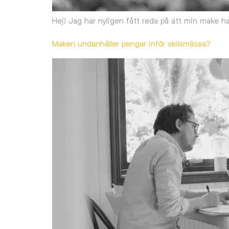
Hej! Jag har nyligen fått reda på att min make har 
Maken undanhåller pengar inför skilsmässa?