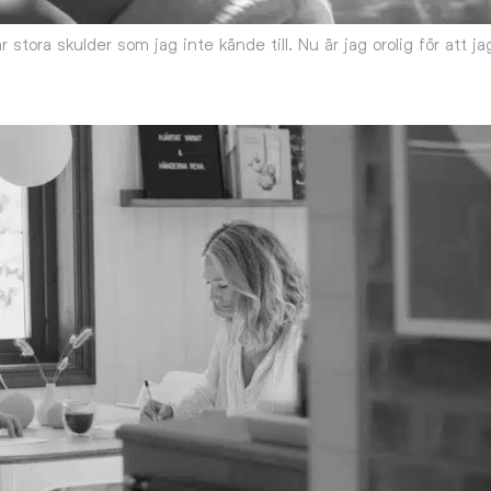
stora skulder som jag inte kände till. Nu är jag orolig för att ja