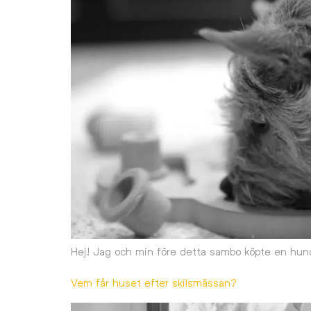
Hej! Jag och min före detta sambo köpte en hund
Vem får huset efter skilsmässan?