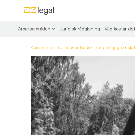
Arbetsområden
Juridisk rådgivning
Vad kostar de
Kan min ex-fru ta över huset trots att jag betal