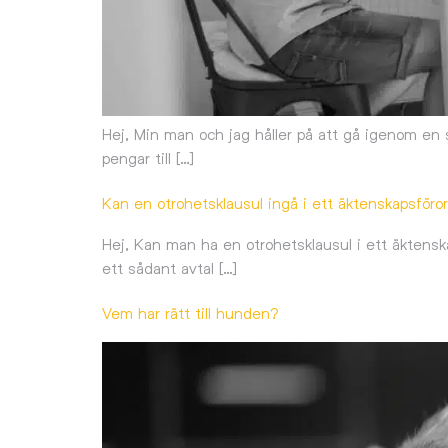
Hej, Min man och jag håller på att gå igenom en s
pengar till […]
Kan en otrohetsklausul ingå i ett äktenskapsföro
Hej, Kan man ha en otrohetsklausul i ett äktenska
ett sådant avtal […]
Vem har rätt till hunden?