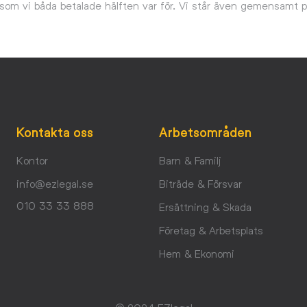
m vi båda betalade hälften var för. Vi står även gemensamt på l
Kontakta oss
Arbetsområden
Kontor
Barn & Familj
info@ezlegal.se
Biträde & Försvar
010 33 33 888
Ersättning & Skada
Företag & Arbetsplats
Hem & Ekonomi