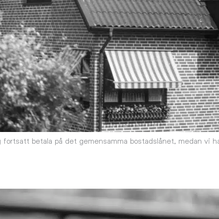
jag fortsatt betala på det gemensamma bostadslånet, medan vi h