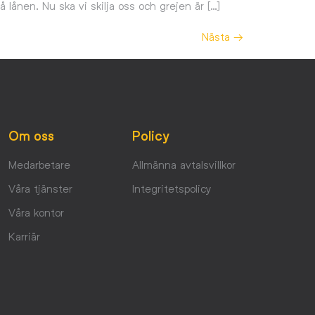
ånen. Nu ska vi skilja oss och grejen är […]
Nästa
→
Om oss
Policy
Medarbetare
Allmänna avtalsvillkor
Våra tjänster
Integritetspolicy
Våra kontor
Karriär