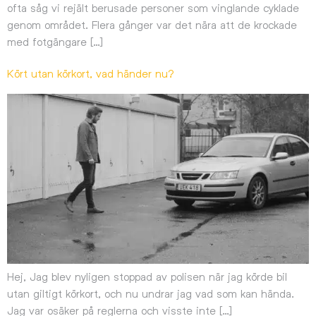
ofta såg vi rejält berusade personer som vinglande cyklade
genom området. Flera gånger var det nära att de krockade
med fotgängare […]
Kört utan körkort, vad händer nu?
Hej, Jag blev nyligen stoppad av polisen när jag körde bil
utan giltigt körkort, och nu undrar jag vad som kan hända.
Jag var osäker på reglerna och visste inte […]