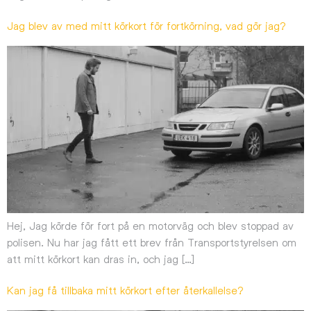
Jag blev av med mitt körkort för fortkörning, vad gör jag?
Hej, Jag körde för fort på en motorväg och blev stoppad av
polisen. Nu har jag fått ett brev från Transportstyrelsen om
att mitt körkort kan dras in, och jag […]
Kan jag få tillbaka mitt körkort efter återkallelse?