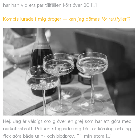
har han vid ett par tillfällen kört över 20 […]
Kompis lurade i mig droger – kan jag dömas för rattfylleri?
Hej! Jag är väldigt orolig över en grej som har att göra med
narkotikabrott. Polisen stoppade mig för fortkörning och jag
fick göra både urin- och blodprov. Till min stora […]