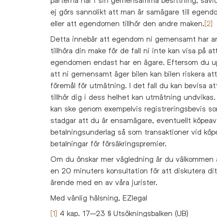
ej görs sannolikt att man är samägare till egen
eller att egendomen tillhör den andre maken.
[2]
Detta innebär att egendom ni gemensamt har a
tillhöra din make för de fall ni inte kan visa på at
egendomen endast har en ägare. Eftersom du up
att ni gemensamt äger bilen kan bilen riskera att 
föremål för utmätning. I det fall du kan bevisa at
tillhör dig i dess helhet kan utmätning undvikas.
kan ske genom exempelvis registreringsbevis s
stadgar att du är ensamägare, eventuellt köpeav
betalningsunderlag så som transaktioner vid köpe
betalningar för försäkringspremier.
Om du önskar mer vägledning är du välkommen 
en 20 minuters konsultation för att diskutera dit
ärende med en av våra jurister.
Med vänlig hälsning, EZlegal
[1]
4 kap. 17–23 § Utsökningsbalken (UB)