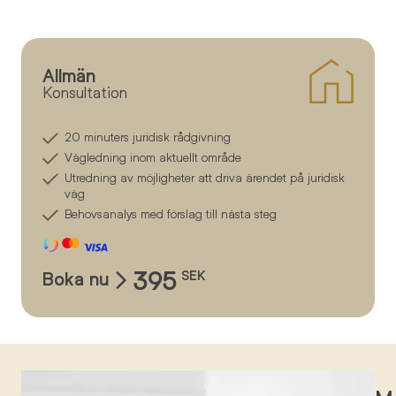
Allmän
Konsultation
20 minuters juridisk rådgivning
Vägledning inom aktuellt område
Utredning av möjligheter att driva ärendet på juridisk
väg
Behovsanalys med förslag till nästa steg
395
Boka nu
SEK