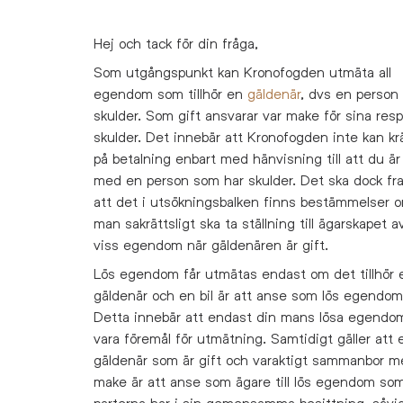
Hej och tack för din fråga,
Som utgångspunkt kan Kronofogden utmäta all
egendom som tillhör en
gäldenär
, dvs en perso
skulder. Som gift ansvarar var make för sina res
skulder. Det innebär att Kronofogden inte kan kr
på betalning enbart med hänvisning till att du är 
med en person som har skulder. Det ska dock fr
att det i utsökningsbalken finns bestämmelser 
man sakrättsligt ska ta ställning till ägarskapet
viss egendom när gäldenären är gift.
Lös egendom får utmätas endast om det tillhör 
gäldenär och en bil är att anse som lös egendom
Detta innebär att endast din mans lösa egendo
vara föremål för utmätning. Samtidigt gäller att 
gäldenär som är gift och varaktigt sammanbor m
make är att anse som ägare till lös egendom so
parterna har i sin gemensamma besittning, såvi