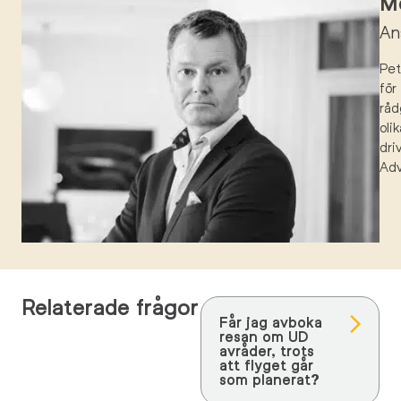
Mö
An
Pe
för
råd
oli
dri
Ad
Relaterade frågor
Får jag avboka
resan om UD
avråder, trots
att flyget går
som planerat?