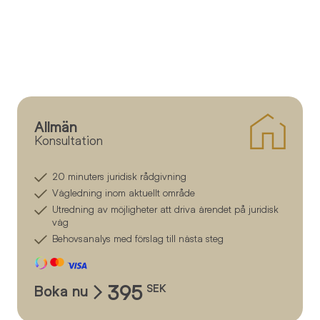
Allmän
Konsultation
20 minuters juridisk rådgivning
Vägledning inom aktuellt område
Utredning av möjligheter att driva ärendet på juridisk
väg
Behovsanalys med förslag till nästa steg
395
Boka nu
SEK