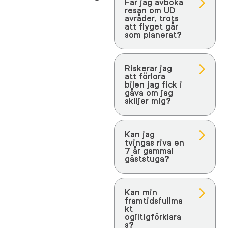
Får jag avboka
resan om UD
avråder, trots
att flyget går
som planerat?
Riskerar jag
att förlora
bilen jag fick i
gåva om jag
skiljer mig?
Kan jag
tvingas riva en
7 år gammal
gäststuga?
Kan min
framtidsfullma
kt
ogiltigförklara
s?