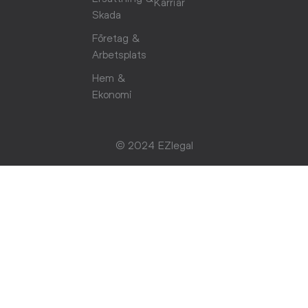
Karriär
Skada
Företag &
Arbetsplats
Hem &
Ekonomi
© 2024 EZlegal