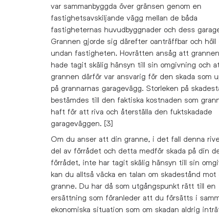
var sammanbyggda över gränsen genom en
fastighetsavskiljande vägg mellan de båda
fastigheternas huvudbyggnader och dess garag
Grannen gjorde sig därefter oanträffbar och höll 
undan fastigheten. Hovrätten ansåg att grannen
hade tagit skälig hänsyn till sin omgivning och a
grannen därför var ansvarig för den skada som u
på grannarnas garagevägg. Storleken på skades
bestämdes till den faktiska kostnaden som gran
haft för att riva och återställa den fuktskadade
garageväggen. [3]
Om du anser att din granne, i det fall denna rive
del av förrådet och detta medför skada på din de
förrådet, inte har tagit skälig hänsyn till sin omg
kan du alltså väcka en talan om skadestånd mot 
granne. Du har då som utgångspunkt rätt till en
ersättning som föranleder att du försätts i sam
ekonomiska situation som om skadan aldrig inträf