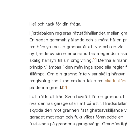
Hej och tack för din fråga,
I jordabalken regleras rättsförhållandet mellan gr
En sedan gammalt gällande och allmänt hållen pr
om hänsyn mellan grannar är att v
ar och en vid
nyttjande av sin eller annans
fasta egendom ska
skälig hänsyn till sin omgivning.
[1]
Denna allmän
princip tillämpas i den mån inga speciella regler 
tillämpa. Om din granne inte visar skälig hänsyn t
omgivning kan talan om kan talan om
skadestån
på denna grund.
[2]
I ett rättsfall från Svea hovrätt lät en granne ett
riva dennas garage utan att på ett tillfredsställa
skydda den mot grannen fastighetsavskiljande v
garaget mot regn och fukt vilket föranledde en
fuktskada på grannens garagevägg. Grannfastig