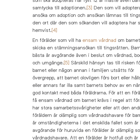
samtycka till adoptionen.
[3]
Den som vill adoptera
ansöka om adoption och ansökan lämnas till tings
den ort där den som sökanden vill adoptera har s
hemvist.
[4]
En förälder som vill ha
ensam vårdnad
om barnet
skicka en stämningsansökan till tingsrätten. Bar
bästa är avgörande även i beslut om vårdnad, b
och umgänge.
[5]
Särskild hänsyn tas till risken fö
barnet eller någon annan i familjen utsätts för
övergrepp, att barnet olovligen förs bort eller håll
eller annars far illa samt barnets behov av en nä
god kontakt med båda föräldrarna. För att en förä
få ensam vårdnad om barnet krävs i regel att för
har stora samarbetssvårigheter eller att den and
föräldern är olämplig som vårdnadshavare för bar
är omständigheterna i det enskilda fallet som är
avgörande för huruvida en förälder är olämplig s
vårdnadshavare. Att en förälder är hotfull och ä