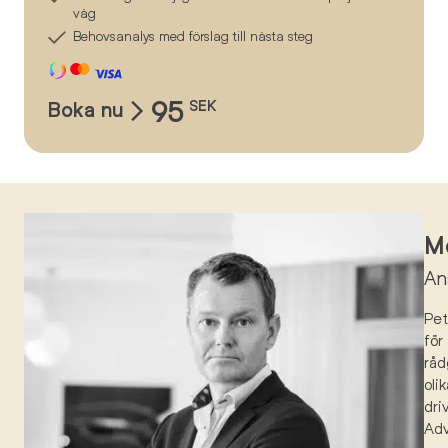
väg
Behovsanalys med förslag till nästa steg
95
Boka nu
SEK
Mö
An
Pe
för
råd
oli
dri
Ad