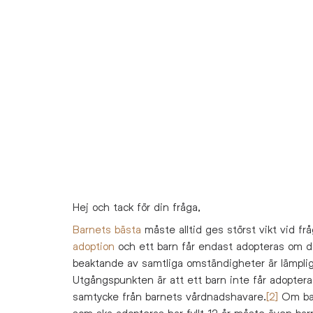
Hej och tack för din fråga,
Barnets bästa
måste alltid ges störst vikt vid fr
adoption
och ett barn får endast adopteras om 
beaktande av samtliga omständigheter är lämplig
Utgångspunkten är att ett barn inte får adopter
samtycke från barnets vårdnadshavare.
[2]
Om ba
som ska adopteras har fyllt 12 år måste även bar