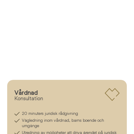
Vårdnad
Konsultation
20 minuters juridisk rådgivning
Vägledning inom vårdnad, barns boende och
umgänge
Utredning av möjligheter att driva ärendet på juridisk