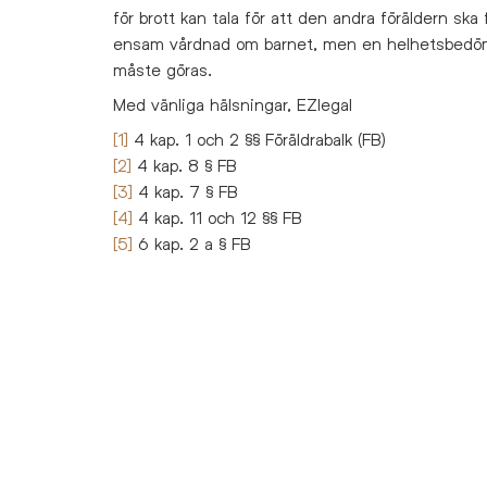
för brott kan tala för att den andra föräldern ska 
ensam vårdnad om barnet, men en helhetsbedö
måste göras.
Med vänliga hälsningar, EZlegal
[1]
4 kap. 1 och 2 §§ Föräldrabalk (FB)
[2]
4 kap. 8 § FB
[3]
4 kap. 7 § FB
[4]
4 kap. 11 och 12 §§ FB
[5]
6 kap. 2 a § FB