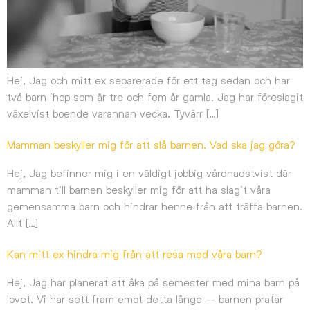
Hej, Jag och mitt ex separerade för ett tag sedan och har
två barn ihop som är tre och fem år gamla. Jag har föreslagit
växelvist boende varannan vecka. Tyvärr […]
Mamman beskyller mig för att slå barnen. Vad ska jag göra?
Hej, Jag befinner mig i en väldigt jobbig vårdnadstvist där
mamman till barnen beskyller mig för att ha slagit våra
gemensamma barn och hindrar henne från att träffa barnen.
Allt […]
Kan mitt ex hindra mig från att resa med våra barn?
Hej, Jag har planerat att åka på semester med mina barn på
lovet. Vi har sett fram emot detta länge – barnen pratar